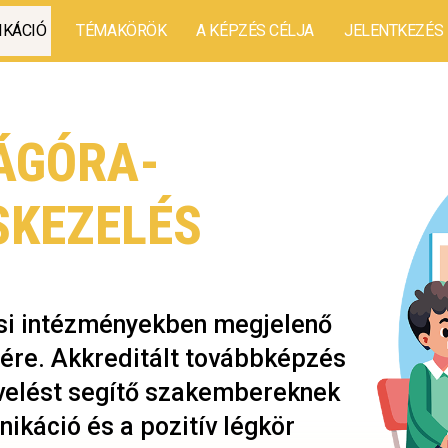
IKÁCIÓ
TÉMAKÖRÖK
A KÉPZÉS CÉLJA
JELENTKEZÉS
ÁGÓRA-
SKEZELÉS
ési intézményekben megjelenő
ére. Akkreditált továbbképzés
velést segítő szakembereknek
ikáció és a pozitív légkör