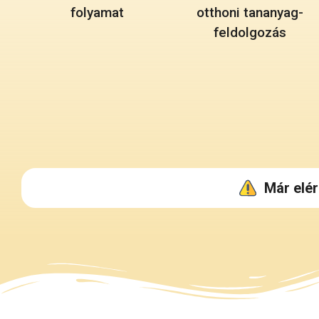
folyamat
otthoni tananyag-
feldolgozás
Már elér