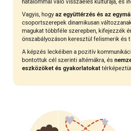
hatalommal való visszaélés kultúrája, és i
Vagyis, hogy
az együttérzés és az egymás
csoportszerepek dinamikusan változzanak, 
magukat többféle szerepben, kifejezzék é
önszabályozáson keresztül felismerik és ti
A képzés leckéiben a pozitív kommunikáci
bontottuk cél szerinti altémákra, és
nemze
eszközöket és gyakorlatokat
térképeztün