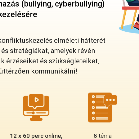
mazás (bullying, cyberbullying)
kezelésére
onfliktuskezelés elméleti hátterét
és stratégiákat, amelyek révén
k érzéseiket és szükségleteiket,
gyüttérzően kommunikálni!
12 x 60 perc online,
8 téma