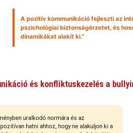
A pozitív kommunikáció fejleszti az in
pszichológiai biztonságérzetet, és hos
dinamikákat alakít ki.”
ikáció és konfliktuskezelés a bully
ményben uralkodó normára és az
ozitívan hatni ahhoz, hogy ne alakuljon ki a