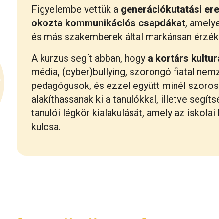
Figyelembe vettük a
generációkutatási er
okozta kommunikációs csapdákat
, amely
és más szakemberek által markánsan érzéke
A kurzus segít abban, hogy
a kortárs kultur
média, (cyber)bullying, szorongó fiatal nem
pedagógusok, és ezzel együtt minél szoros
alakíthassanak ki a tanulókkal, illetve segít
tanulói légkör kialakulását, amely az isko
kulcsa.