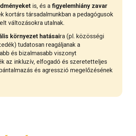
edményeket
is, és a
figyelemhiány zavar
ek kortárs társadalmunkban a pedagógusok
lt változásokra utalnak.
ális környezet hatásai
ra (pl. közösségi
zedék) tudatosan reagáljanak a
abb és bizalmasabb viszonyt
sék az inkluzív, elfogadó és szeretetteljes
lai bántalmazás és agresszió megelőzésének