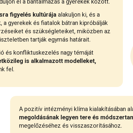
nduljon el a bántalmazás a gyerekek között.
ra figyelés kultúrája
alakuljon ki, és a
a gyerekek és fiatalok bátran kipróbálják
rzéseiket és szükségleteiket, miközben az
szteletben tartják egymás határait.
ó és konfliktuskezelés nagy témáját
tközileg is alkalmazott modelleket,
k fel.
A pozitív intézményi klíma kialakításában a
megoldásának legyen tere és módszertan
megelőzéséhez és visszaszorításához.